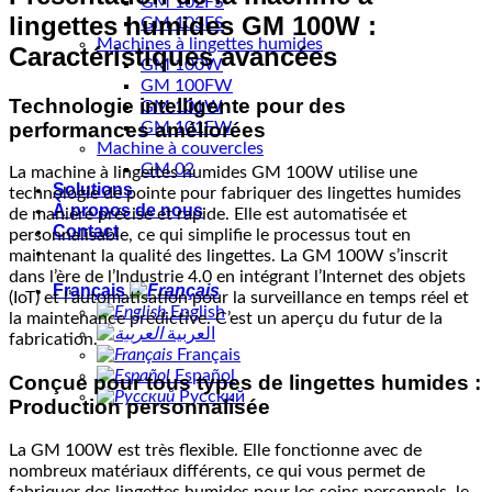
GM 102FS
lingettes humides GM 100W :
GM 103FS
Machines à lingettes humides
Caractéristiques avancées
GM 100W
GM 100FW
Technologie intelligente pour des
GM 101W
performances améliorées
GM 101FW
Machine à couvercles
GM 02
La machine à lingettes humides GM 100W utilise une
Solutions
technologie de pointe pour fabriquer des lingettes humides
À propos de nous
de manière précise et rapide. Elle est automatisée et
Contact
personnalisable, ce qui simplifie le processus tout en
maintenant la qualité des lingettes. La GM 100W s’inscrit
dans l’ère de l’Industrie 4.0 en intégrant l’Internet des objets
Français
(IoT) et l’automatisation pour la surveillance en temps réel et
English
la maintenance prédictive. C’est un aperçu du futur de la
العربية
fabrication.
Français
Español
Conçue pour tous types de lingettes humides :
Русский
Production personnalisée
La GM 100W est très flexible. Elle fonctionne avec de
nombreux matériaux différents, ce qui vous permet de
fabriquer des lingettes humides pour les soins personnels, le