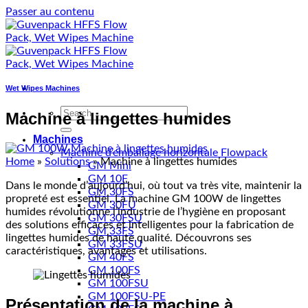
Passer au contenu
Wet Wipes Machines
Machine à lingettes humides
Machines
Machine d’emballage horizontale Flowpack
Home
»
Solutions
»
Machine à lingettes humides
GM Mini
GM 10F
Dans le monde d’aujourd’hui, où tout va très vite, maintenir la
GM 30FS
propreté est essentiel. La machine GM 100W de lingettes
GM 30FU
humides révolutionne l’industrie de l’hygiène en proposant
GM 30FSU
des solutions efficaces et intelligentes pour la fabrication de
GM 33FS
lingettes humides de haute qualité. Découvrons ses
GM 33FSU
caractéristiques, avantages et utilisations.
GM 40FS
GM 100FS
GM 100FSU
GM 100FSU-PE
Présentation de la machine à